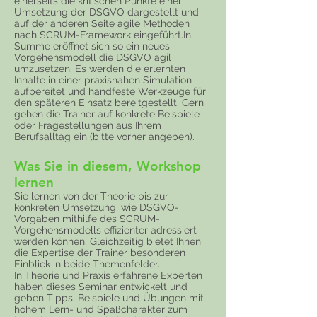
einerseits die kritischen Punkte einer
Umsetzung der DSGVO dargestellt und
auf der anderen Seite agile Methoden
nach SCRUM-Framework eingeführt.In
Summe eröffnet sich so ein neues
Vorgehensmodell die DSGVO agil
umzusetzen. Es werden die erlernten
Inhalte in einer praxisnahen Simulation
aufbereitet und handfeste Werkzeuge für
den späteren Einsatz bereitgestellt. Gern
gehen die Trainer auf konkrete Beispiele
oder Fragestellungen aus Ihrem
Berufsalltag ein (bitte vorher angeben).
Was Sie in diesem, Workshop
lernen
Sie lernen von der Theorie bis zur
konkreten Umsetzung, wie DSGVO-
Vorgaben mithilfe des SCRUM-
Vorgehensmodells effizienter adressiert
werden können. Gleichzeitig bietet Ihnen
die Expertise der Trainer besonderen
Einblick in beide Themenfelder.
In Theorie und Praxis erfahrene Experten
haben dieses Seminar entwickelt und
geben Tipps, Beispiele und Übungen mit
hohem Lern- und Spaßcharakter zum