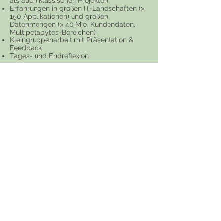
als auch klassischen Projekten
Erfahrungen in großen IT-Landschaften (>
150 Applikationen) und großen
Datenmengen (> 40 Mio. Kundendaten,
Multipetabytes-Bereichen)
Kleingruppenarbeit mit Präsentation &
Feedback
Tages- und Endreflexion
Anfrage
Ihre Trainer:
Dr. Lars Nieman